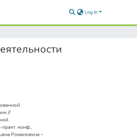
Log In
деятельности
рованной
ик //
ной
-практ. конф.,
ьяна Романовича –