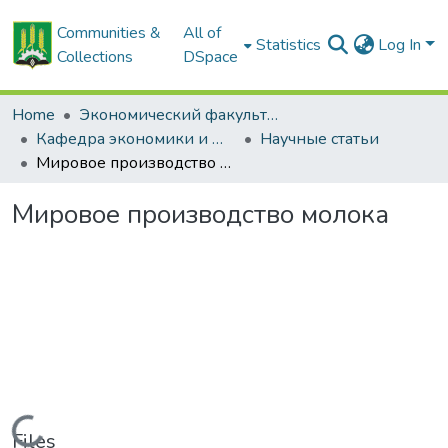
Communities &
All of
Statistics
Log In
Collections
DSpace
Home
Экономический факультет
Кафедра экономики и МЭО в АПК
Научные статьи
Мировое производство молока
Мировое производство молока
Loading...
Files