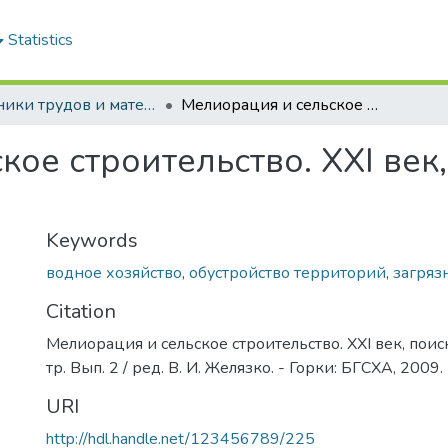
Statistics
Сборники трудов и материалы конференций студентов
Мелиорация и сельское строительство. XXI век, поиск молодых: сб. науч. тр. Вып. 2
ое строительство. XXI век,
Keywords
водное хозяйство
,
обустройство территорий
,
загряз
Citation
Мелиорация и сельское строительство. XXI век, поиск
тр. Вып. 2 / ред. В. И. Желязко. - Горки: БГСХА, 2009. 
URI
http://hdl.handle.net/123456789/225