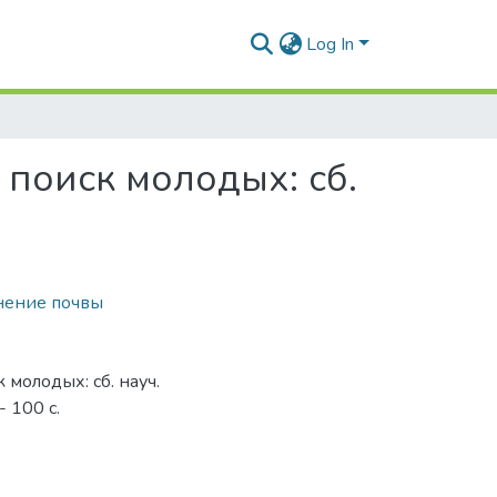
Log In
 поиск молодых: сб.
нение почвы
 молодых: сб. науч.
- 100 с.