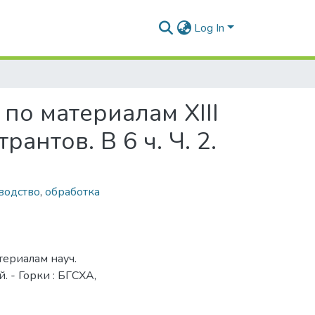
Log In
 по материалам XIII
антов. В 6 ч. Ч. 2.
водство
,
обработка
атериалам науч.
ий. - Горки : БГСХА,