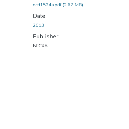
ecd1524a.pdf
(2.67 MB)
Date
2013
Publisher
БГСХА