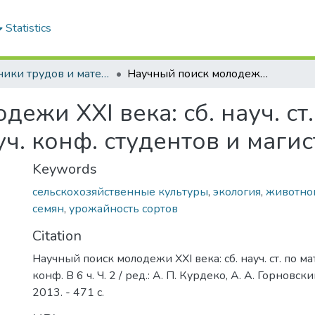
Statistics
Сборники трудов и материалы конференций студентов
Научный поиск молодежи XXI века: сб. науч. ст. по материалам XIII Международной науч. конф. студентов и магистрантов. В 6 ч. Ч. 2.
ежи XXI века: сб. науч. ст.
 конф. студентов и магистр
Keywords
сельскохозяйственные культуры
,
экология
,
животно
семян
,
урожайность сортов
Citation
Научный поиск молодежи XXI века: сб. науч. ст. по м
конф. В 6 ч. Ч. 2 / ред.: А. П. Курдеко, А. А. Горновск
2013. - 471 с.