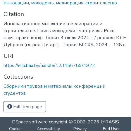
инновации
,
молодежь
,
мелиорация
,
строительство
Citation
Инновационное мышление в мелиорации и
строительстве. Поиск молодежи : материалы Респ.
науч.-практ. конф., Горки, 4 июля 2024 г. / редкол.: Ю. Н.
Дуброва (гл. ред.) [и др.]. – Горки: БГСХА, 2024. – 138 с.
URI
https://elib.baa.by/handle/123456789/4922
Collections
Сборники трудов и материалы конференций
студентов
Full item page
DSpace software
copyright © 2002-2026
LYRASIS
Cookie
Accessibility
Privacy
End User