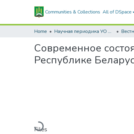
Communities & Collections
All of DSpace
Home
Научная периодика УО БГСХА
Современное состоя
Республике Белару
Loading...
Files