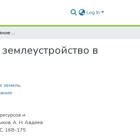
Log In
Современное состояние земельных ресурсов и землеустройство в Республике Беларусь
 землеустройство в
е земель
,
вание
ресурсов и
ыков, А. Н. Авдеев
 С. 168-175