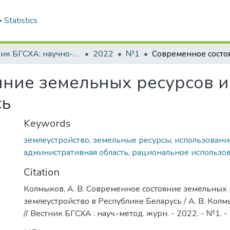
Statistics
Вестник БГСХА: научно-методический журнал Белорусской государственной сельскохозяйственной академии
2022
№1
ние земельных ресурсов и
сь
Keywords
землеустройство
,
земельные ресурсы
,
использовани
административная область
,
рациональное использо
Citation
Колмыков, А. В. Современное состояние земельных 
землеустройство в Республике Беларусь / А. В. Колм
// Вестник БГСХА : науч.-метод. журн. - 2022. - №1. -