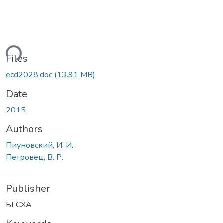
ding...
Files
ecd2028.doc
(13.91 MB)
Date
2015
Authors
Пиуновский, И. И.
Петровец, В. Р.
Publisher
БГСХА