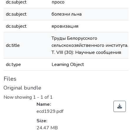
dc.subject
просо
dc.subject
болезни льна
dc.subject
яровизация
Труды Белорусского
dc.title
сельскохозяйственного института.
Т. VIII (30): Научные сообщения
dc.type
Learning Object
Files
Original bundle
Now showing
1 - 1 of 1
Name:
ecd1929.pdf
Size:
24.47 MB