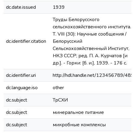
dc.date.issued
1939
Труды Белорусского
сельскохозяйственного института.
Т. VIII (30): Научные сообщения /
dc.identifier.citation
Белорусский
Сельскохозяйственный Институт,
НКЗ СССР; ред. П. А. Курчатов [и
др.]. - Горки: [б. и.], 1939. - 176 с.
dc.identifier.uri
http://hdl.handle.net/123456789/489
dc.language.iso
other
dc.subject
ТрСХИ
dc.subject
минеральное питание
dc.subject
микробные комплексы