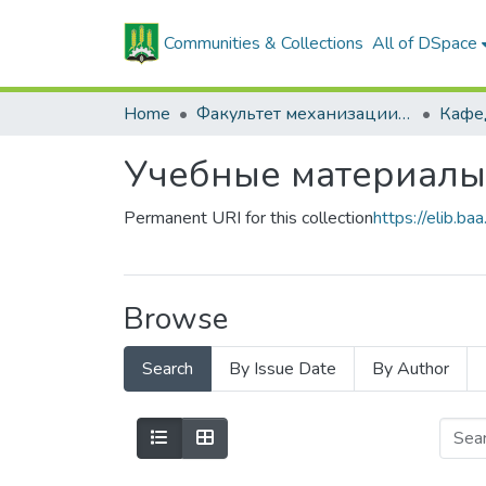
Communities & Collections
All of DSpace
Home
Факультет механизации сельского хозяйства
Учебные материалы
Permanent URI for this collection
https://elib.
Browse
Search
By Issue Date
By Author