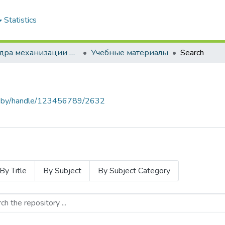
Statistics
Кафедра механизации животноводства и электрификации сельскохозяйственного производства
Учебные материалы
Search
baa.by/handle/123456789/2632
By Title
By Subject
By Subject Category