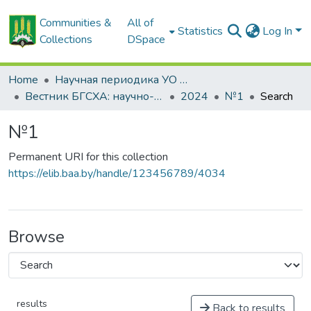
Communities &
All of
Statistics
Log In
Collections
DSpace
Home
Научная периодика УО БГСХА
Вестник БГСХА: научно-методический журнал Белорусской государственной сельскохозяйственной академии
2024
№1
Search
№1
Permanent URI for this collection
https://elib.baa.by/handle/123456789/4034
Browse
results
Back to results