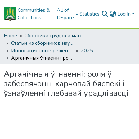
Communities &
All of
Statistics
Log In
Collections
DSpace
Home
Сборники трудов и материалов конференций
Статьи из сборников научных трудов
Инновационные решения в технологиях и механизации сельскохозяйственного производства
2025
Арганічныя ўгнаенні: роля ў забеспячэнні харчовай бяспекі і ўзнаўленні глебавай урадлівасці
Арганічныя ўгнаенні: роля ў
забеспячэнні харчовай бяспекі і
ўзнаўленні глебавай урадлівасці