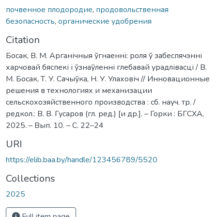
почвенное плодородие
,
продовольственная
безопасность
,
органические удобрения
Citation
Босак, В. М. Арганічныя ўгнаенні: роля ў забеспячэнні
харчовай бяспекі і ўзнаўленні глебавай урадлівасці / В.
М. Босак, Т. У. Сачыўка, Н. У. Улаховіч // Инновационные
решения в технологиях и механизации
сельскохозяйственного производства : сб. науч. тр. /
редкол.: В. В. Гусаров (гл. ред.) [и др.]. – Горки : БГСХА,
2025. – Вып. 10. – С. 22–24
URI
https://elib.baa.by/handle/123456789/5520
Collections
2025
Full item page