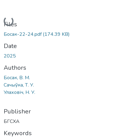
Loading...
Files
Босак-22-24.pdf
(174.39 KB)
Date
2025
Authors
Босак, В. М.
Сачыўка, Т. У.
Улаховіч, Н. У.
Publisher
БГСХА
Keywords