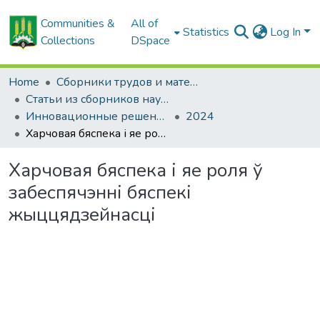
Communities &
All of
Statistics
Log In
Collections
DSpace
Home
Сборники трудов и материалов конференций
Статьи из сборников научных трудов
Инновационные решения в технологиях и механизации сельскохозяйственного производства
2024
Харчовая бяспека і яе роля ў забеспячэнні бяспекі жыццядзейнасці
Харчовая бяспека і яе роля ў
забеспячэнні бяспекі
жыццядзейнасці