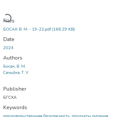
oading...
Files
БОСАК В. М. - 19-22.pdf
(168.29 KB)
Date
2024
Authors
Босак, В. М.
Сачыўка, Т. У.
Publisher
БГСХА
Keywords
продовольственная безопасность
,
продукты питания
,