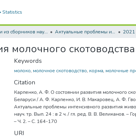
Statistics
Статьи из сборников научных трудов
Актуальные проблемы интенсивного развития животноводства: сб. науч. тр.
2021
ия молочного скотоводства
Keywords
молоко
,
молочное скотоводство
,
корма
,
молочные пр
Citation
Карпенко, А. Ф. О состоянии развития молочного ско
Беларуси / А. Ф. Карпенко, И. В. Макаровец, А. Ф. Гво
Актуальные проблемы интенсивного развития живот
науч. тр. Вып. 24 : в 2 ч. / гл. ред. В. В. Великанов. – 
– Ч. 2. – С. 164-170
URI