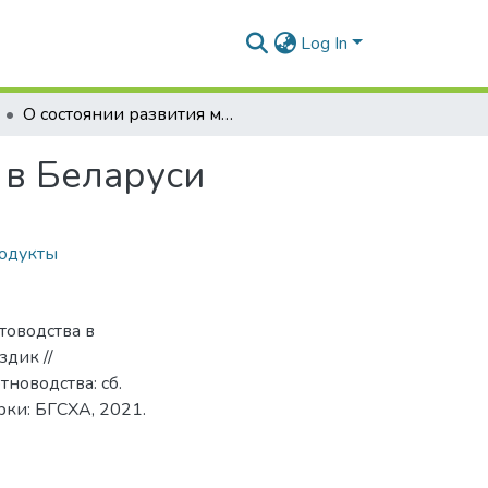
Log In
О состоянии развития молочного скотоводства в Беларуси
 в Беларуси
одукты
товодства в
здик //
новодства: сб.
Горки: БГСХА, 2021.