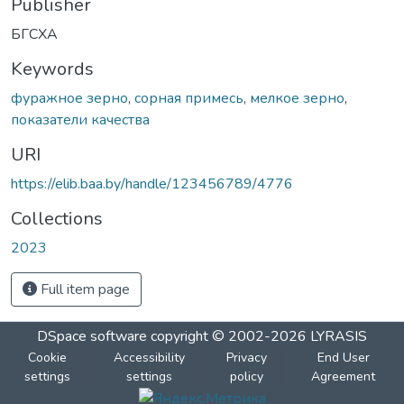
Publisher
БГСХА
Keywords
фуражное зерно
,
сорная примесь
,
мелкое зерно
,
показатели качества
URI
https://elib.baa.by/handle/123456789/4776
Collections
2023
Full item page
DSpace software
copyright © 2002-2026
LYRASIS
Cookie
Accessibility
Privacy
End User
settings
settings
policy
Agreement