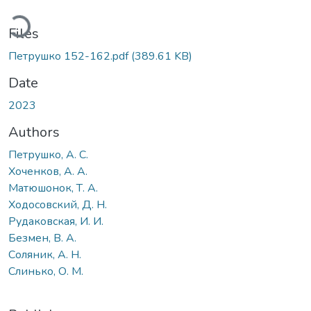
ading...
Files
Петрушко 152-162.pdf
(389.61 KB)
Date
2023
Authors
Петрушко, А. С.
Хоченков, А. А.
Матюшонок, Т. А.
Ходосовский, Д. Н.
Рудаковская, И. И.
Безмен, В. А.
Соляник, А. Н.
Слинько, О. М.