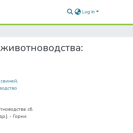
Log In
 животноводства:
 свиней
,
водство
новодства: сб.
др.]. - Горки: