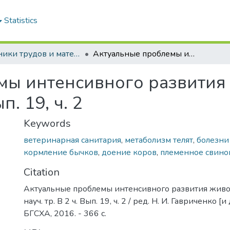
Statistics
Сборники трудов и материалы конференций
Актуальные проблемы интенсивного развития животноводства: сб. науч. тр. В 2 ч. Вып. 19, ч. 2
мы интенсивного развития
ып. 19, ч. 2
Keywords
ветеринарная санитария
,
метаболизм телят
,
болезни
кормление бычков
,
доение коров
,
племенное свино
Citation
Актуальные проблемы интенсивного развития живот
науч. тр. В 2 ч. Вып. 19, ч. 2 / ред. Н. И. Гавриченко [и 
БГСХА, 2016. - 366 с.