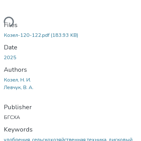
ding...
Files
Козел-120-122.pdf
(183.93 KB)
Date
2025
Authors
Козел, Н. И.
Левчук, В. А.
Publisher
БГСХА
Keywords
удобрения
,
сельскохозяйственная техника
,
дисковый