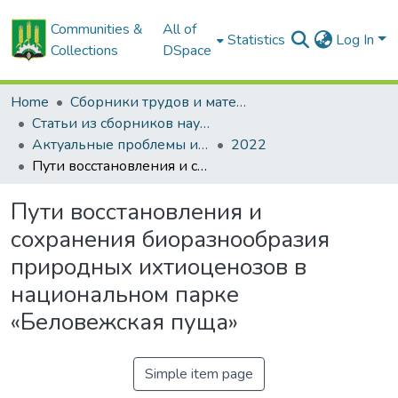
Communities &
All of
Statistics
Log In
Collections
DSpace
Home
Сборники трудов и материалов конференций
Статьи из сборников научных трудов
Актуальные проблемы интенсивного развития животноводства: сб. науч. тр.
2022
Пути восстановления и сохранения биоразнообразия природных ихтиоценозов в национальном парке «Беловежская пуща»
Пути восстановления и
сохранения биоразнообразия
природных ихтиоценозов в
национальном парке
«Беловежская пуща»
Simple item page