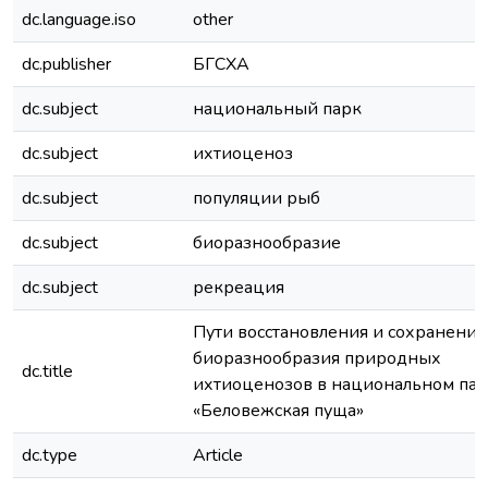
dc.language.iso
other
dc.publisher
БГСХА
dc.subject
национальный парк
dc.subject
ихтиоценоз
dc.subject
популяции рыб
dc.subject
биоразнообразие
dc.subject
рекреация
Пути восстановления и сохранения
биоразнообразия природных
dc.title
ихтиоценозов в национальном па
«Беловежская пуща»
dc.type
Article