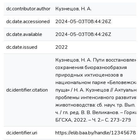
dc.contributor.author
Кузнецов, Н. А.
dc.date.accessioned
2024-05-03T08:44:26Z
dc.date.available
2024-05-03T08:44:26Z
dc.date.issued
2022
Кузнецов, Н. А. Пути восстановлен
сохранения биоразнообразия
природных ихтиоценозов в
национальном парке «Беловежска
dc.identifier.citation
пуща» / Н. А. Кузнецов // Актуальн
проблемы интенсивного развития
животноводства: сб. науч. тр. Вып. 2
ч. / гл. ред. В. В. Великанов. – Горки:
БГСХА, 2022. – Ч. 2.– С. 273-279
dc.identifier.uri
https://elib.baa.by/handle/12345678