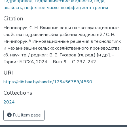
гидропривод
,
гидравлические жидкости
,
вода
,
вязкость
,
нефтяное масло
,
коэффициент трения
Citation
Ничипорук, С. Н. Влияние воды на эксплуатационные
свойства гидравлических рабочих жидкостей / С. Н.
Ничипорук // Инновационные решения в технологиях
и механизации сельскохозяйственного производства :
сб. науч. тр. / редкол.: В. В. Гусаров (гл. ред.) [и др.]. –
Горки : БГСХА, 2024. – Вып. 9. – С. 237–242
URI
https://elib.baa.by/handle/123456789/4560
Collections
2024
Full item page