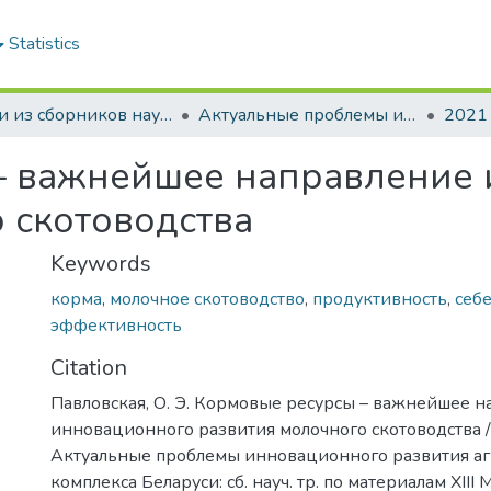
Statistics
Статьи из сборников научных трудов
Актуальные проблемы инновационного развития агропромышленного комплекса Беларуси
2021
– важнейшее направление
 скотоводства
Keywords
корма
,
молочное скотоводство
,
продуктивность
,
себ
эффективность
Citation
Павловская, О. Э. Кормовые ресурсы – важнейшее 
инновационного развития молочного скотоводства / О
Актуальные проблемы инновационного развития 
комплекса Беларуси: сб. науч. тр. по материалам ХIII