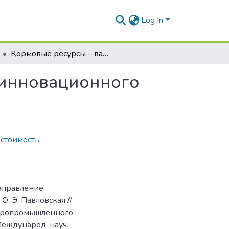
Log In
Кормовые ресурсы – важнейшее направление инновационного развития молочного скотоводства
 инновационного
естоимость
,
направление
. Э. Павловская //
агропромышленного
 Международ. науч.-