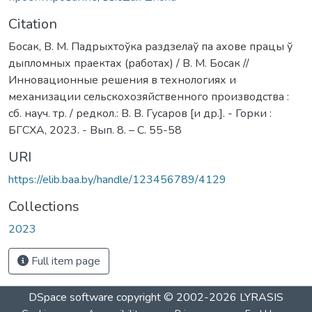
Citation
Босак, В. М. Падрыхтоўка раздзелаў па ахове працы ў
дыпломных праектах (работах) / В. М. Босак //
Инновационные решения в технологиях и
механизации сельскохозяйственного производства :
сб. науч. тр. / редкол.: В. В. Гусаров [и др.]. - Горки :
БГСХА, 2023. - Вып. 8. – С. 55-58
URI
https://elib.baa.by/handle/123456789/4129
Collections
2023
Full item page
DSpace software
copyright © 2002-2026
LYRASIS