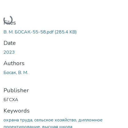
Loading...
Files
В. М. БОСАК-55-58.pdf
(285.4 KB)
Date
2023
Authors
Босак, В. М.
Publisher
БГСХА
Keywords
охрана труда
,
сельское хозяйство
,
дипломное
проектирование
,
высшая школа