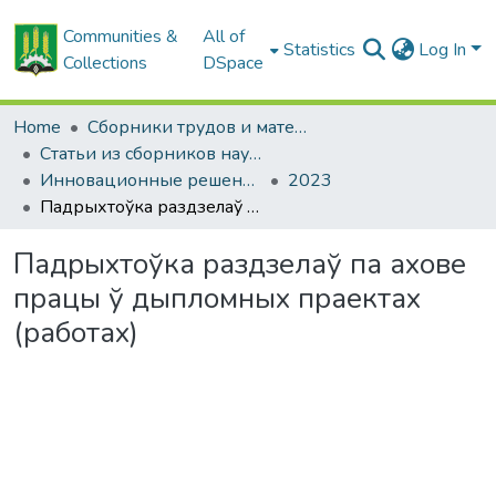
Communities &
All of
Statistics
Log In
Collections
DSpace
Home
Сборники трудов и материалов конференций
Статьи из сборников научных трудов
Инновационные решения в технологиях и механизации сельскохозяйственного производства
2023
Падрыхтоўка раздзелаў па ахове працы ў дыпломных праектах (работах)
Падрыхтоўка раздзелаў па ахове
працы ў дыпломных праектах
(работах)