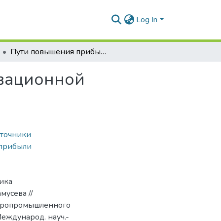
Log In
Пути повышения прибыли как источника инновационной деятельности предприятия
овационной
сточники
 прибыли
ника
мусева //
агропромышленного
 Международ. науч.-