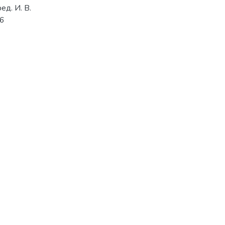
ед. И. В.
56