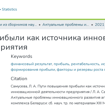
Statistics
Статьи из сборников научных трудов
Актуальные проблемы инновационного развития агропромышленного комплекса Беларуси
2021
ибыли как источника инн
приятия
Keywords
финансовый результат
,
прибыль
,
рентабельность
,
и
формирования прибыли
,
факторы и резервы роста
Citation
Самусева, Л. А. Пути повышения прибыли как источ
инновационной деятельности предприятия / Л. А. Са
Актуальные проблемы инновационного развития 
комплекса Беларуси: сб. науч. тр. по материалам ХIII