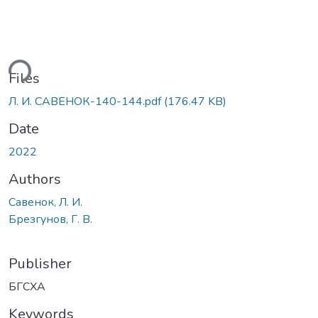
ding...
Files
Л. И. САВЕНОК-140-144.pdf
(176.47 KB)
Date
2022
Authors
Савенок, Л. И.
Брезгунов, Г. В.
Publisher
БГСХА
Keywords