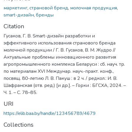
маркетинг
,
страновой бренд
,
молочная продукция
,
smart-дизайн
,
бренды
Citation
Гусаков, Г. В. Smart-дизайн разработки и
эффективного использования странового бренда
молочной продукции / Г. В. Гусаков, В. М. Жудро //
Актуальные проблемы инновационного развития
агропромышленного комплекса Беларуси : сб. науч. тр.
по материалам XVI Междунар. науч.-практ. конф.,
посвящ. 80-летию Л. В. Пакуш : в 2 ч. / редкол.: И. В.
Шафранская (отв. ред.) [и др.]. – Горки : БГСХА, 2024. –
Ч. 1. – С. 78–85.
URI
https://elib.baa.by/handle/123456789/4679
Collections