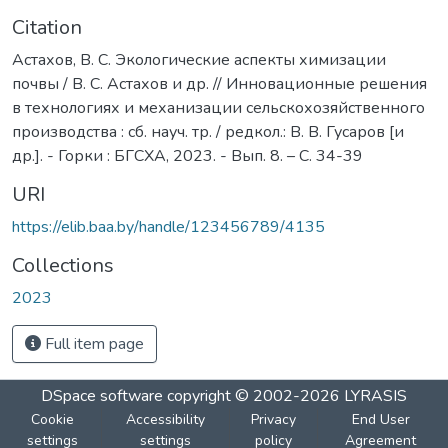
Citation
Астахов, В. С. Экологические аспекты химизации
почвы / В. С. Астахов и др. // Инновационные решения
в технологиях и механизации сельскохозяйственного
производства : сб. науч. тр. / редкол.: В. В. Гусаров [и
др.]. - Горки : БГСХА, 2023. - Вып. 8. – С. 34-39
URI
https://elib.baa.by/handle/123456789/4135
Collections
2023
Full item page
DSpace software
copyright © 2002-2026
LYRASIS
Cookie
Accessibility
Privacy
End User
settings
settings
policy
Agreement