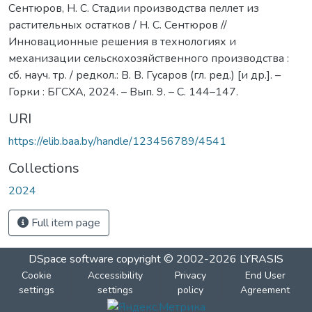
Сентюров, Н. С. Стадии производства пеллет из
растительных остатков / Н. С. Сентюров //
Инновационные решения в технологиях и
механизации сельскохозяйственного производства :
сб. науч. тр. / редкол.: В. В. Гусаров (гл. ред.) [и др.]. –
Горки : БГСХА, 2024. – Вып. 9. – С. 144–147.
URI
https://elib.baa.by/handle/123456789/4541
Collections
2024
Full item page
DSpace software
copyright © 2002-2026
LYRASIS
Cookie
Accessibility
Privacy
End User
settings
settings
policy
Agreement