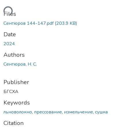
ding...
Files
Сентюров 144-147.pdf
(203.9 KB)
Date
2024
Authors
Сентюров, Н. С.
Publisher
БГСХА
Keywords
льноволокно
,
прессование
,
измельчение
,
сушка
Citation