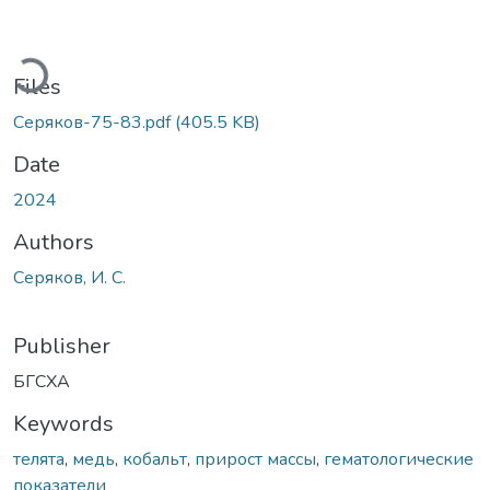
ading...
Files
Серяков-75-83.pdf
(405.5 KB)
Date
2024
Authors
Серяков, И. С.
Publisher
БГСХА
Keywords
телята
,
медь
,
кобальт
,
прирост массы
,
гематологические
показатели