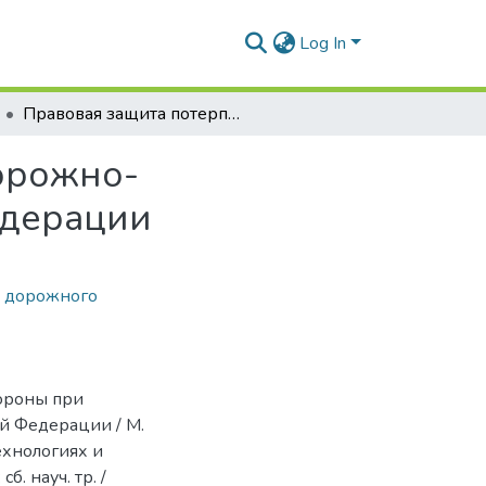
Log In
Правовая защита потерпевшей стороны при дорожно-транспортных происшествиях в Российской Федерации
орожно-
едерации
ь дорожного
тороны при
й Федерации / М.
ехнологиях и
. науч. тр. /