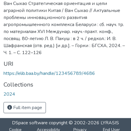
Ван Сыхао Стратегическая ориентация и цели
аграрной политики Китая / Ван Сыхао // Актуальные
проблемы инновационного развития
агропромышленного комплекса Беларуси : сб. науч. тр.
по материалам XVI Междунар. науч.-практ. конф.,
посвящ. 80-летию Л. В. Пакуш : в 2 ч. / редкол.: И. В.
Шафранская (отв. ред.) [и др.]. – Горки : БГСХА, 2024. –
Ч. 1. – С. 122–126
URI
https://elib.baa.by/handle/123456789/4686
Collections
2024
Full item page
DSpace software
copyright © 2002-2026
LYRASIS
Cookie
Accessibility
Privacy
End User