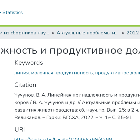
Statistics
Статьи из сборников научных трудов
Актуальные проблемы интенсивного развития животноводства: сб. науч. тр.
2022
жность и продуктивное до
Keywords
линия
,
молочная продуктивность
,
продуктивное дол
Citation
Чучунов, В. А. Линейная принадлежность и продукт
коров / В. А. Чучунов и др. // Актуальные проблемы
развития животноводства: сб. науч. тр. Вып. 25: в 2 ч. /
Великанов. – Горки: БГСХА, 2022. – Ч. 1.– С. 85-91
URI
https://elib.baa.by/handle/123456789/4288