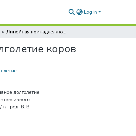
Log In
Линейная принадлежность и продуктивное долголетие коров
лголетие коров
голетие
ивное долголетие
 интенсивного
 гл. ред. В. В.