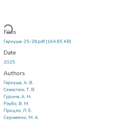
ding...
Files
Гаркуша-25-28.pdf
(164.85 KB)
Date
2025
Authors
Гаркуша, А. В.
Севастюк, Т. В.
Гурина, А. Н.
Раубо, В. М.
Процко, Л. Е.
Сермяжко, М. А.