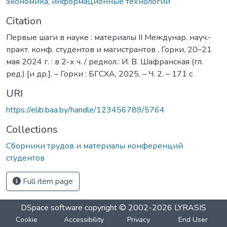
экономика
,
информационные технологии
Citation
Первые шаги в науке : материалы II Междунар. науч.-
практ. конф. студентов и магистрантов , Горки, 20–21
мая 2024 г. : в 2-х ч. / редкол.: И. В. Шафранская (гл.
ред.) [и др.]. – Горки : БГСХА, 2025. – Ч. 2. – 171 с
URI
https://elib.baa.by/handle/123456789/5764
Collections
Сборники трудов и материалы конференций
студентов
Full item page
DSpace software
copyright © 2002-2026
LYRASIS
Cookie
Accessibility
Privacy
End User