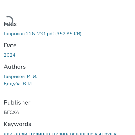
Loading...
Files
Гаврилов 228-231.pdf
(352.85 KB)
Date
2024
Authors
Гаврилов, И. И.
Коцуба, В. И.
Publisher
БГСХА
Keywords
двигатели
,
цилиндр
,
цилиндропоршневая группа
,