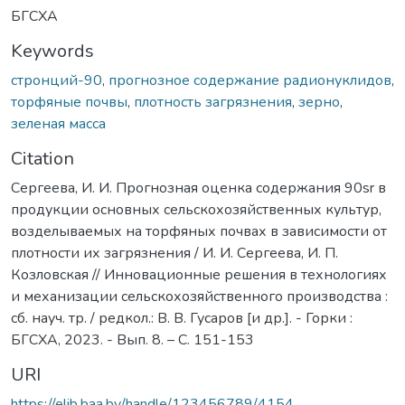
БГСХА
Keywords
стронций-90
,
прогнозное содержание радионуклидов
,
торфяные почвы
,
плотность загрязнения
,
зерно
,
зеленая масса
Citation
Сергеева, И. И. Прогнозная оценка содержания 90sr в
продукции основных сельскохозяйственных культур,
возделываемых на торфяных почвах в зависимости от
плотности их загрязнения / И. И. Сергеева, И. П.
Козловская // Инновационные решения в технологиях
и механизации сельскохозяйственного производства :
сб. науч. тр. / редкол.: В. В. Гусаров [и др.]. - Горки :
БГСХА, 2023. - Вып. 8. – С. 151-153
URI
https://elib.baa.by/handle/123456789/4154