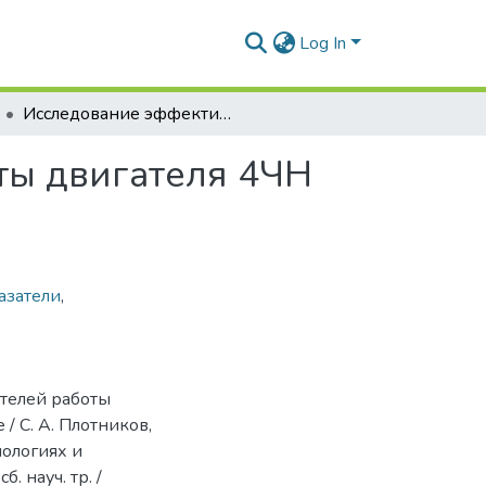
Log In
Исследование эффективных показателей работы двигателя 4ЧН 11,0/12,5 на активированном топливе
ты двигателя 4ЧН
азатели
,
ателей работы
/ С. А. Плотников,
нологиях и
 науч. тр. /