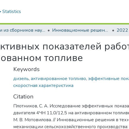
Statistics
Статьи из сборников научных трудов
Инновационные решения в технологиях и механизации сельскохозяйственного производства
2022
ктивных показателей рабо
ированном топливе
Keywords
дизель
,
активированное топливо
,
эффективные пок
скоростная характеристика
Citation
Плотников, С. А. Исследование эффективных показ
двигателя 4ЧН 11,0/12,5 на активированном топливе 
М. В. Мотовилова. // Инновационные решения в тех
механизации сельскохозяйственного производства: сб.