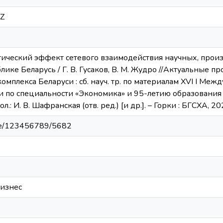
1Z
гетический эффект сетевого взаимодействия научных, про
лике Беларусь / Г. В. Гусаков, В. М. Жудро //Актуальные
плекса Беларуси : сб. науч. тр. по материалам XVI I Между
 по специальности «Экономика» и 95-летию образования э
ол.: И. В. Шафранская (отв. ред.) [и др.]. – Горки : БГСХА, 2
ndle/123456789/5682
изнес