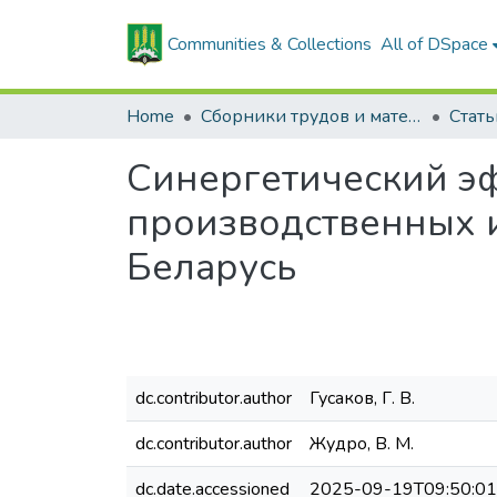
Communities & Collections
All of DSpace
Home
Сборники трудов и материалов конференций
Синергетический эф
производственных и
Беларусь
dc.contributor.author
Гусаков, Г. В.
dc.contributor.author
Жудро, В. М.
dc.date.accessioned
2025-09-19T09:50:0