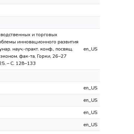
изводственных и торговых
 проблемы инновационного развития
нар. науч.-практ. конф., посвящ.
en_US
коном. фак-та, Горки, 26–27
025. – С. 128–133
en_US
en_US
en_US
en_US