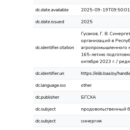
dc.date.available
2025-09-19T09:50:0
dc.date.issued
2025
Гусаков, Г. В. Синер
организаций в Респуб
dc.identifier.citation
агропромышленного ком
165-летию подготовки
октября 2023 г. / редк
dc.identifier.uri
https://elib.baa.by/ha
dc.language.iso
other
dc.publisher
БГСХА
dc.subject
продовольственный б
dc.subject
синергия