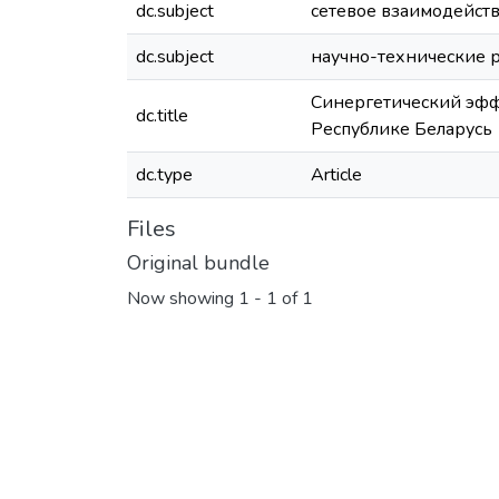
dc.subject
сетевое взаимодейст
dc.subject
научно-технические 
Синергетический эфф
dc.title
Республике Беларусь
dc.type
Article
Files
Original bundle
Now showing
1 - 1 of 1