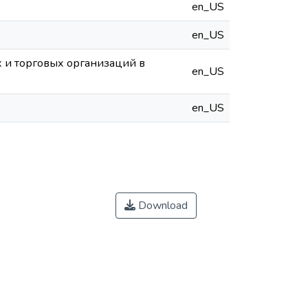
en_US
en_US
 и торговых организаций в
en_US
en_US
Download