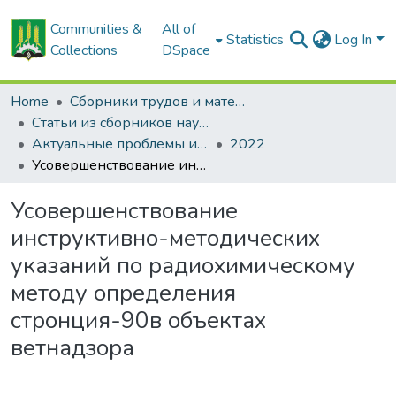
Communities &
All of
Statistics
Log In
Collections
DSpace
Home
Сборники трудов и материалов конференций
Статьи из сборников научных трудов
Актуальные проблемы интенсивного развития животноводства: сб. науч. тр.
2022
Усовершенствование инструктивно-методических указаний по радиохимическому методу определения стронция-90в объектах ветнадзора
Усовершенствование
инструктивно-методических
указаний по радиохимическому
методу определения
стронция-90в объектах
ветнадзора