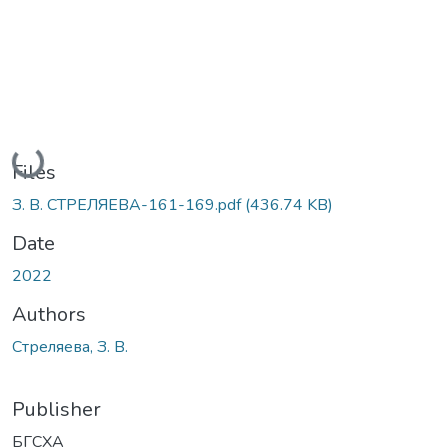
Loading...
Files
З. В. СТРЕЛЯЕВА-161-169.pdf
(436.74 KB)
Date
2022
Authors
Стреляева, З. В.
Publisher
БГСХА