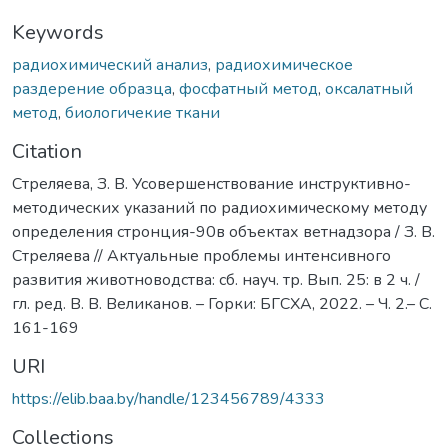
Keywords
радиохимический анализ
,
радиохимическое
раздерение образца
,
фосфатный метод
,
оксалатный
метод
,
биологичекие ткани
Citation
Стреляева, З. В. Усовершенствование инструктивно-
методических указаний по радиохимическому методу
определения стронция-90в объектах ветнадзора / З. В.
Стреляева // Актуальные проблемы интенсивного
развития животноводства: сб. науч. тр. Вып. 25: в 2 ч. /
гл. ред. В. В. Великанов. – Горки: БГСХА, 2022. – Ч. 2.– С.
161-169
URI
https://elib.baa.by/handle/123456789/4333
Collections