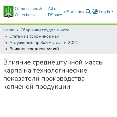
Communities &
All of
Statistics
Log In
Collections
DSpace
Home
Сборники трудов и материалов конференций
Статьи из сборников научных трудов
Актуальные проблемы интенсивного развития животноводства: сб. науч. тр.
2021
Влияние среднештучной массы карпа на технологические показатели производства копченой продукции
Влияние среднештучной массы
карпа на технологические
показатели производства
копченой продукции