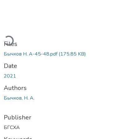
ding...
Files
Бычков Н. А-45-48.pdf
(175.85 KB)
Date
2021
Authors
Бычков, Н. А.
Publisher
БГСХА