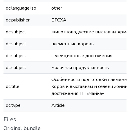
dc.language.iso
other
dc.publisher
БГСХА
dc.subject
животноводческие выставки-ярма
dc.subject
племенные коровы
dc.subject
селекционные достижения
dc.subject
молочная продуктивность
Особенности подготовки племенн
dc.title
коров к выставкам и селекционны
достижения ГП «Чайка»
dc.type
Article
Files
Original bundle