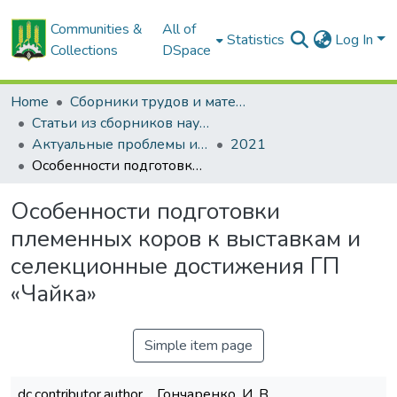
Communities &
All of
Statistics
Log In
Collections
DSpace
Home
Сборники трудов и материалов конференций
Статьи из сборников научных трудов
Актуальные проблемы интенсивного развития животноводства: сб. науч. тр.
2021
Особенности подготовки племенных коров к выставкам и селекционные достижения ГП «Чайка»
Особенности подготовки
племенных коров к выставкам и
селекционные достижения ГП
«Чайка»
Simple item page
dc.contributor.author
Гончаренко, И. В.