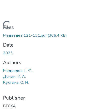
Loading...
Files
Медведев 121-131.pdf
(366.4 KB)
Date
2023
Authors
Медведев, Г. Ф.
Долин, И. А.
Кухтина, О. Н.
Publisher
БГСХА