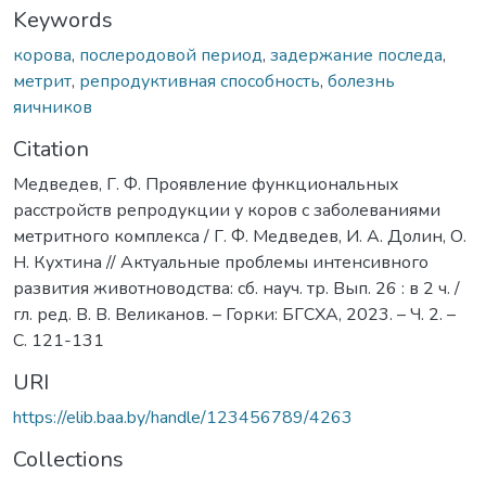
Keywords
корова
,
послеродовой период
,
задержание последа
,
метрит
,
репродуктивная способность
,
болезнь
яичников
Citation
Медведев, Г. Ф. Проявление функциональных
расстройств репродукции у коров с заболеваниями
метритного комплекса / Г. Ф. Медведев, И. А. Долин, О.
Н. Кухтина // Актуальные проблемы интенсивного
развития животноводства: сб. науч. тр. Вып. 26 : в 2 ч. /
гл. ред. В. В. Великанов. – Горки: БГСХА, 2023. – Ч. 2. –
С. 121-131
URI
https://elib.baa.by/handle/123456789/4263
Collections