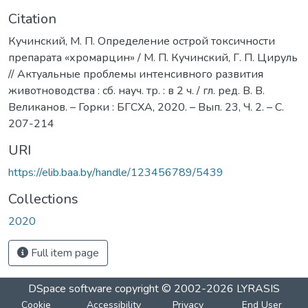
Citation
Кучинский, М. П. Определение острой токсичности
препарата «хромарцин» / М. П. Кучинский, Г. П. Цируль
// Актуальные проблемы интенсивного развития
животноводства : сб. науч. тр. : в 2 ч. / гл. ред. В. В.
Великанов. – Горки : БГСХА, 2020. – Вып. 23, Ч. 2. – С.
207-214
URI
https://elib.baa.by/handle/123456789/5439
Collections
2020
Full item page
DSpace software
copyright © 2002-2026
LYRASIS
Cookie
Accessibility
Privacy
End User