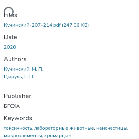
ding...
Files
Кучинский-207-214.pdf
(247.06 KB)
Date
2020
Authors
Кучинский, М. П.
Цируль, Г. П.
Publisher
БГСХА
Keywords
токсичность
,
лабораторные животные
,
наночастицы
,
микроэлементы
,
хромарцин