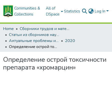
Communities &
All of
Statistics
Log In
Collections
DSpace
Home
Сборники трудов и материалов конференций
Статьи из сборников научных трудов
Актуальные проблемы интенсивного развития животноводства: сб. науч. тр.
2020
Определение острой токсичности препарата «хромарцин»
Определение острой токсичности
препарата «хромарцин»