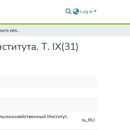
Log In
Труды Белорусского сельскохозяйственного института. Т. IX(31)
итута. Т. IX(31)
ельскохозяйственный Институт;
ru_RU