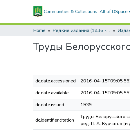
Communities & Collections
All of DSpace
Home
Редкие издания (1836 - 1940 гг.)
Труды Белорусского 
dc.date.accessioned
2016-04-15T09:05:55
dc.date.available
2016-04-15T09:05:55
dc.date.issued
1939
Труды Белорусского се
dc.identifier.citation
ред. П. А. Курчатов [и др