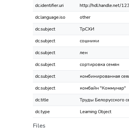
dc.identifier.uri
http://hdl.handle.net/
dc.language.iso
other
dc.subject
ТрСХИ
dc.subject
сошники
dc.subject
лен
dc.subject
сортировка семян
dc.subject
комбинированная сея
dc.subject
комбайн "Коммунар"
dc.title
Труды Белорусского се
dc.type
Learning Object
Files