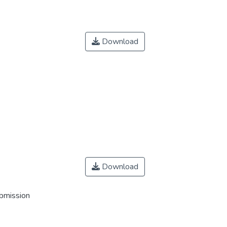
Download
Download
ubmission