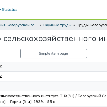
Statistics
Издания Белорусской государственной сельскохозяйственной академии
Научные труды
сельскохозяйственного инст
Simple item page
Z
Z
льскохозяйственного института. Т. IX(31) / Белорусский С
.]. - Горки: [б. и.], 1939. - 95 с.