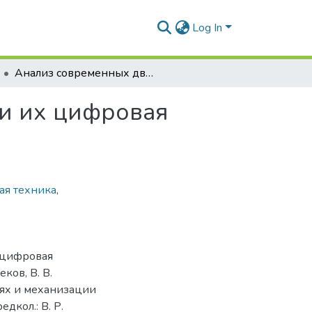
Log In
Анализ современных двухдисковых сошников и их цифровая классификация
и их цифровая
ая техника
,
 цифровая
еков, В. В.
ях и механизации
едкол.: В. Р.