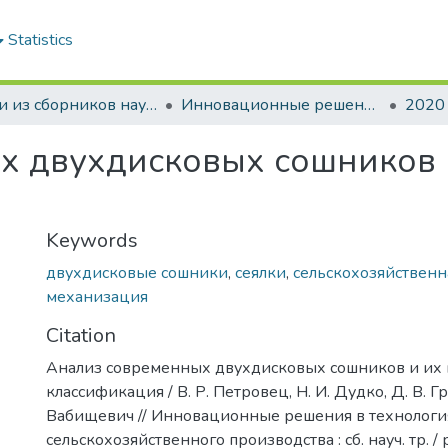
Statistics
Статьи из сборников научных трудов
Инновационные решения в технологиях и механизации сельскохозяйственного производства
2020
х двухдисковых сошников 
Keywords
двухдисковые сошники
,
сеялки
,
сельскохозяйственн
механизация
Citation
Анализ современных двухдисковых сошников и их
классификация / В. Р. Петровец, Н. И. Дудко, Д. В. Гр
Вабищевич // Инновационные решения в технологи
сельскохозяйственного производства : сб. науч. тр. / р