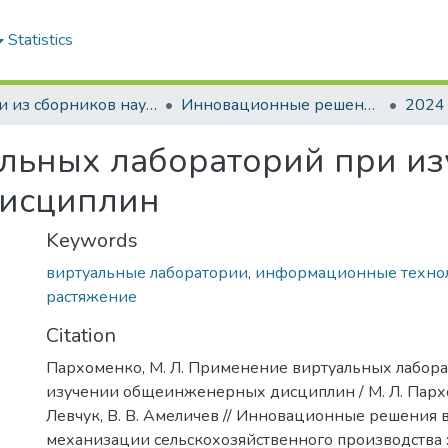
Statistics
Статьи из сборников научных трудов
Инновационные решения в технологиях и механизации сельскохозяйственного производства
2024
льных лабораторий при и
исциплин
Keywords
виртуальные лаборатории
,
информационные техно
растяжение
Citation
Пархоменко, М. Л. Применение виртуальных лабор
изучении общеинженерных дисциплин / М. Л. Пархо
Левчук, В. В. Амеличев // Инновационные решения 
механизации сельскохозяйственного производства : сб