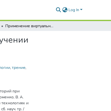
Log In
Применение виртуальных лабораторий при изучении общеинженерных дисциплин
зучении
логии
,
трение
,
аторий при
менко, В. А.
в технологиях и
. науч. тр. /