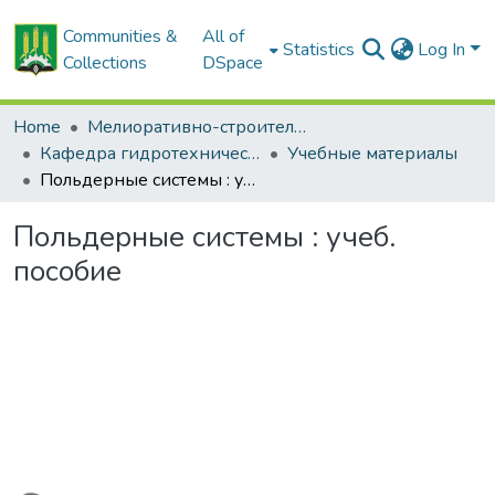
Communities &
All of
Statistics
Log In
Collections
DSpace
Home
Мелиоративно-строительный факультет
Кафедра гидротехнических сооружений и водоснабжения
Учебные материалы
Польдерные системы : учеб. пособие
Польдерные системы : учеб.
пособие
oading...