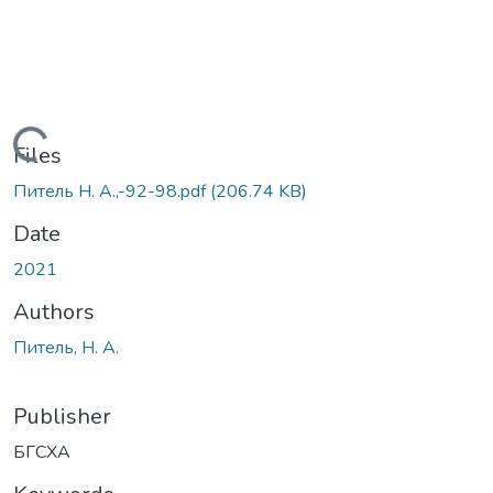
Loading...
Files
Питель Н. А.,-92-98.pdf
(206.74 KB)
Date
2021
Authors
Питель, Н. А.
Publisher
БГСХА