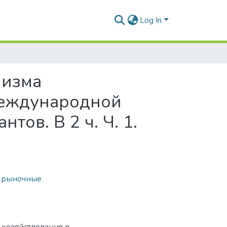
Log In
низма
 Международной
тов. В 2 ч. Ч. 1.
,
рыночные