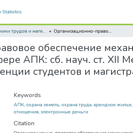
Statistics
Сборники трудов и материалы конференций студентов
Организационно-правовое обеспечение механизма хозяйствования в сфере АПК: сб. науч. ст. XII Международной науч.-практ. конференции студентов и магистрантов. В 2 ч. Ч. 1. История и право
авовое обеспечение меха
ере АПК: сб. науч. ст. XII
енции студентов и магистран
Keywords
АПК
,
охрана земель
,
охрана труда
,
арендное жилье
отношения
,
электронные деньги
Citation