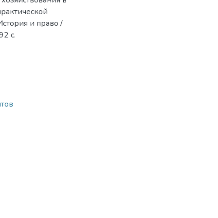
хозяйствования в
-практической
История и право /
92 с.
нтов