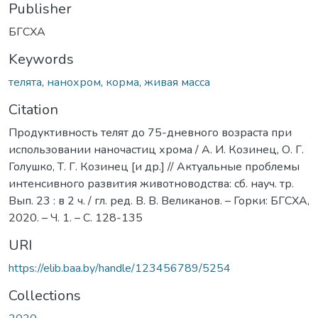
Publisher
БГСХА
Keywords
телята
,
нанохром
,
корма
,
живая масса
Citation
Продуктивность телят до 75-дневного возраста при
использовании наночастиц хрома / А. И. Козинец, О. Г.
Голушко, Т. Г. Козинец [и др.] // Актуальные проблемы
интенсивного развития животноводства: сб. науч. тр.
Вып. 23 : в 2 ч. / гл. ред. В. В. Великанов. – Горки: БГСХА,
2020. – Ч. 1. – С. 128-135
URI
https://elib.baa.by/handle/123456789/5254
Collections