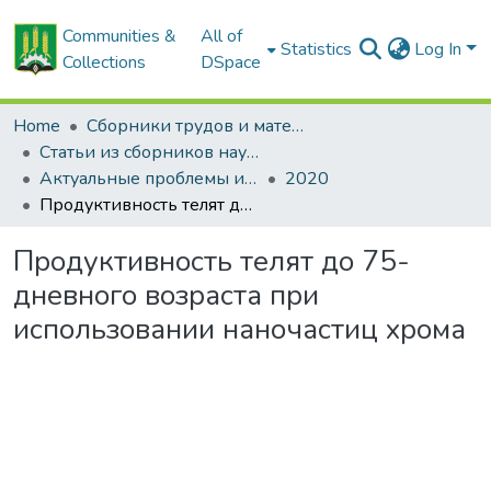
Communities &
All of
Statistics
Log In
Collections
DSpace
Home
Сборники трудов и материалов конференций
Статьи из сборников научных трудов
Актуальные проблемы интенсивного развития животноводства: сб. науч. тр.
2020
Продуктивность телят до 75-дневного возраста при использовании наночастиц хрома
Продуктивность телят до 75-
дневного возраста при
использовании наночастиц хрома