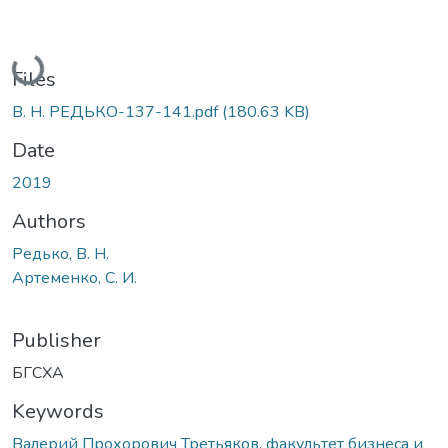
Loading...
Files
В. Н. РЕДЬКО-137-141.pdf
(180.63 KB)
Date
2019
Authors
Редько, В. Н.
Артеменко, С. И.
Publisher
БГСХА
Keywords
Валерий Прохорович Третьяков
,
факультет бизнеса и