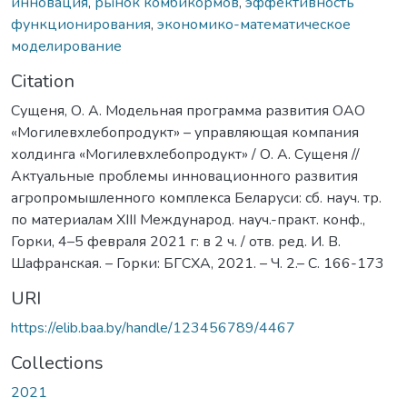
инновация
,
рынок комбикормов
,
эффективность
функционирования
,
экономико-математическое
моделирование
Citation
Сущеня, О. А. Модельная программа развития ОАО
«Могилевхлебопродукт» – управляющая компания
холдинга «Могилевхлебопродукт» / О. А. Сущеня //
Актуальные проблемы инновационного развития
агропромышленного комплекса Беларуси: сб. науч. тр.
по материалам ХIII Международ. науч.-практ. конф.,
Горки, 4–5 февраля 2021 г: в 2 ч. / отв. ред. И. В.
Шафранская. – Горки: БГСХА, 2021. – Ч. 2.– С. 166-173
URI
https://elib.baa.by/handle/123456789/4467
Collections
2021